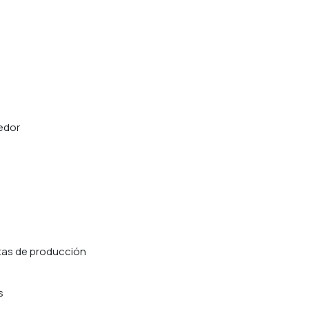
edor
utas de producción
s