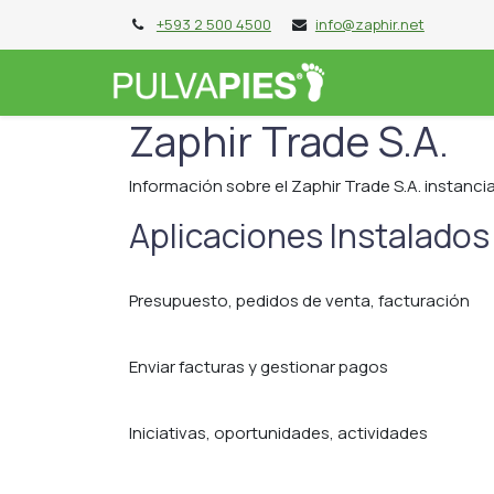
+593 2 500 4500
info@zaphir.net
PIES DE 10
P
Zaphir Trade S.A.
Información sobre el Zaphir Trade S.A. instanci
Aplicaciones Instalados
Gestión de ventas
Presupuesto, pedidos de venta, facturación
Facturación
Enviar facturas y gestionar pagos
CRM
Iniciativas, oportunidades, actividades
Constructor del sitio web