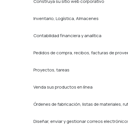
Construya su sitio web corporativo
Gestión de inventario
Inventario, Logística, Almacenes
Contabilidad y finanzas
Contabilidad financiera y analítica
Gestión de compras
Pedidos de compra, recibos, facturas de prove
Proyecto
Proyectos, tareas
Comercio electrónico
Venda sus productos en línea
Fabricación
Órdenes de fabricación, listas de materiales, r
Marketing por email
Diseñar, enviar y gestionar correos electrónico