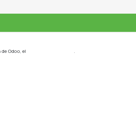
RODUCTOS
PUNTOS DE VENTA
BLOG
EL HON
a de Odoo, el
ERP de Código Abierto
.