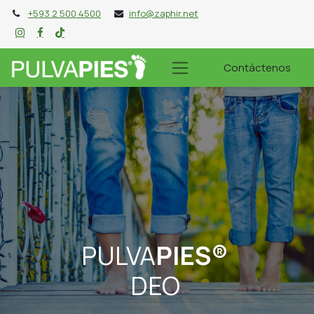
+593 2 500 4500
info@zaphir.net
Contáctenos
PULVA
PIES®
DEO