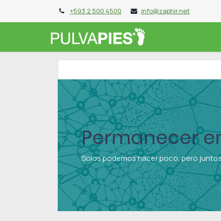
+593 2 500 4500
info@zaphir.net
PIES DE 10
P
Permanecer en
Solos podemos hacer poco, pero junt