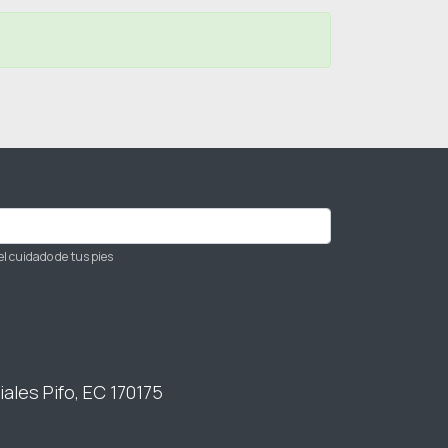
el cuidado de tus pies
iales Pifo, EC 170175