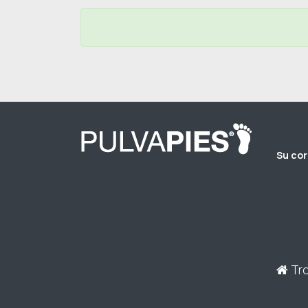
Su cor
Tro