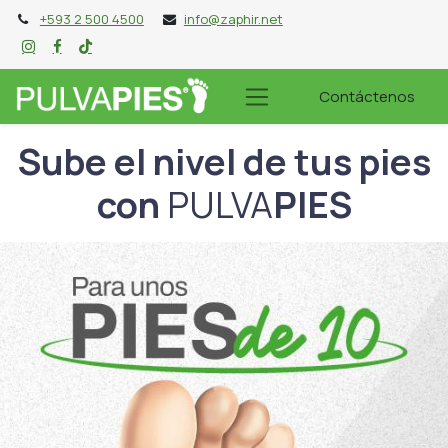
+593 2 500 4500
info@zaphir.net
Contáctenos
Sube el nivel de tus pies
con
PULVA
PIES