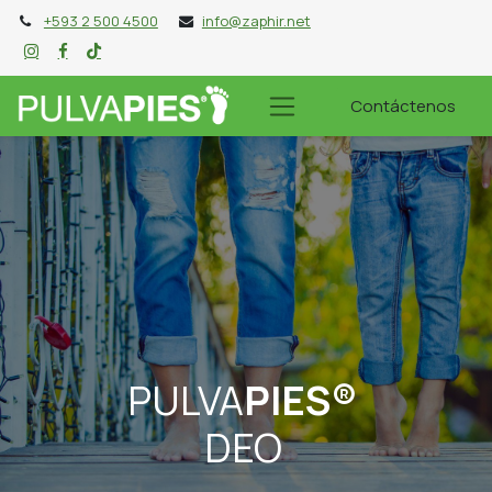
+593 2 500 4500
info@zaphir.net
Contáctenos
PULVA
PIES®
DEO